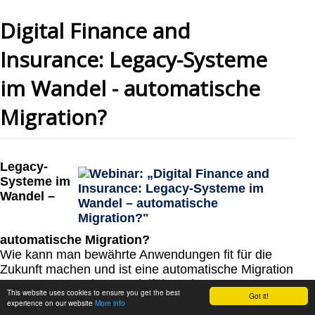
Digital Finance and
Insurance: Legacy-Systeme
im Wandel - automatische
Migration?
Legacy-
Systeme im
Wandel –
automatische Migration?
Wie kann man bewährte Anwendungen fit für die
Zukunft machen und ist eine automatische Migration
von COBOL nach Java zielführend?
This website uses cookies to ensure you get the best
Got it!
Sind die Anwendungen dann noch wartbar?
experience on our website
More info
Das wurde im von itemis veranstalteten Webinar von