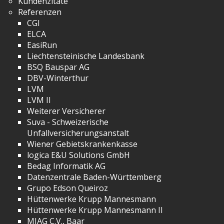
Kundenzitate
Referenzen
CGI
ELCA
EasiRun
Liechtensteinische Landesbank
BSQ Bauspar AG
DBV-Winterthur
LVM
LVM II
Weiterer Versicherer
Suva - Schweizerische
Unfallversicherungsanstalt
Wiener Gebietskrankenkasse
logica E&U Solutions GmbH
Bedag Informatik AG
Datenzentrale Baden-Württemberg
Grupo Edson Queiroz
Hüttenwerke Krupp Mannesmann
Hüttenwerke Krupp Mannesmann II
MIAG C.V., Baar