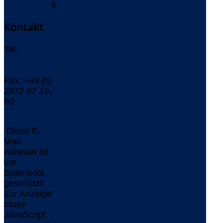
Impressum
&
Datenschutz
Kontakt
Tel.:
+49 (0)
2972 97 19-
0
Fax: +49 (0)
2972 97 19-
60
Diese E-
Mail-
Adresse ist
vor
Spambots
geschützt!
Zur Anzeige
muss
JavaScript