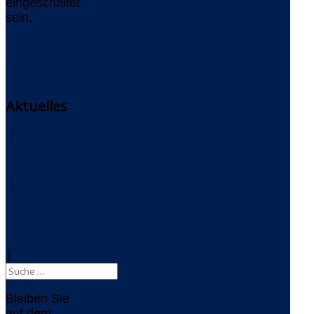
eingeschaltet
sein.
www.delta-
software.com
Aktuelles
Delta-
Newsletter
Delta-
Newsblog
RSS-Feed
|
Bleiben Sie
auf dem