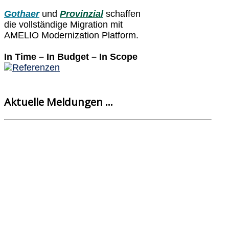
Gothaer
und
Provinzial
schaffen
die vollständige Migration mit
AMELIO Modernization Platform.
In Time – In Budget – In Scope
Aktuelle Meldungen ...
AMELIO Logic Discovery - Frühjahrsputz für COBOL- und
PL/I-Anwendungen
Newsletter - Mittwoch, 15. Juli 2026