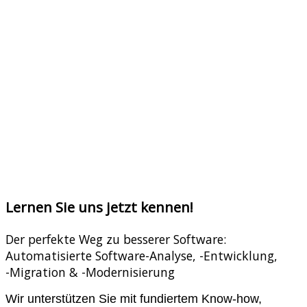
msg setzt bei der Modernisierung von Anwendungen auf
AMELIO Logic Discovery
Aquila Heywood
und
YOUPLUS
führen ADS on Eclipse ein
... weitere Neuigkeiten finden Sie in unserem
Newsblog
!
Lernen Sie uns jetzt kennen!
Der perfekte Weg zu besserer Software:
Automatisierte Software-Analyse, -Entwicklung,
-Migration & -Modernisierung
Wir unterstützen Sie mit fundiertem Know-how,