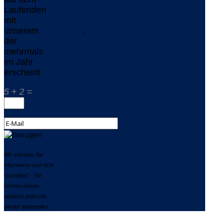
Laufenden
mit
unserem
Newsletter
,
der
mehrmals
im Jahr
erscheint
5 + 2 =
Wir möchten Sie
informieren und nicht
"zumüllen" - Sie
können diesen
natürlich jederzeit
wieder abbestellen.