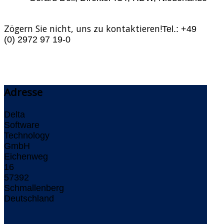
Zögern Sie nicht, uns zu kontaktieren!
Tel.: +49
(0) 2972 97 19-0
Diese E-Mail-Adresse ist vor
Spambots geschützt! Zur Anzeige muss JavaScript
eingeschaltet sein.
Adresse
Delta
Software
Technology
GmbH
Eichenweg
16
57392
Schmallenberg
Deutschland