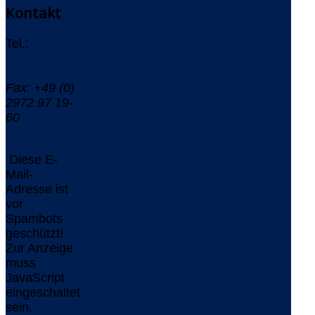
Kontakt
Tel.:
+49 (0)
2972 97 19-
0
Fax: +49 (0)
2972 97 19-
60
Diese E-
Mail-
Adresse ist
vor
Spambots
geschützt!
Zur Anzeige
muss
JavaScript
eingeschaltet
sein.