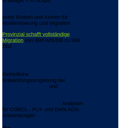
In Budget – In Scope
AMELIO Modernization Platform
senkt Risiken und Kosten für
Modernisierung und Migration
Provinzial schafft vollständige
Migration
von IBM IMS/DB zu IBM
Db2
Technische Schulden beseitigen mit
AMELIO CleanUp
Einheitliche
Entwicklungsumgebung bei
YOUPLUS
,
BEDAG
und
Aquila
Heywood
AMELIO Logic Discovery
: Analysen
für COBOL-, PL/I- und Delta ADS-
Anwendungen