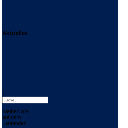
www.delta-
software.com
Aktuelles
Delta-
Newsletter
Delta-
Newsblog
RSS-Feed
|
Bleiben Sie
auf dem
Laufenden