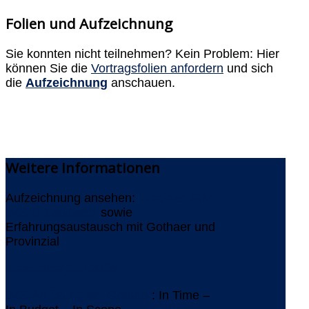
Folien und Aufzeichnung
Sie konnten nicht teilnehmen? Kein Problem: Hier
können Sie die
Vortragsfolien anfordern
und sich
die
Aufzeichnung
anschauen.
Weitere
Informationen
Aufzeichnung ansehen:
Webinar 'IBM
IMS/DB ablösen'
sowie
Erfahrungsaustausch mit Gothaer und
Provinzial
Newsletter Juli 2026
IMS-Ablösung bei Gothaer
: In Time –