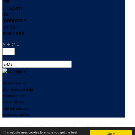
mit
unserem
Newsletter
,
der
mehrmals
im Jahr
erscheint
5 + 2 =
Wir möchten Sie
informieren und nicht
"zumüllen" - Sie
können diesen
natürlich jederzeit
wieder abbestellen.
Copyright © 2026 Delta Software Technology GmbH. Alle Rechte vorbehalten.
This website uses cookies to ensure you get the best
Got it!