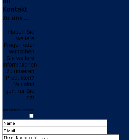
Ihr
Kontakt
zu uns ...
Haben Sie
weitere
Fragen oder
wünschen
Sie weitere
Informationen
zu unseren
Produkten?
Wir sind
gern für Sie
da!
Ich bin kein Roboter: