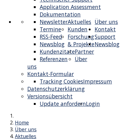
Application Assessment
Dokumentation
Newsletter
Aktuelles
Über uns
Termine
Kunden
Kontakt
RSS-Feed
Forschung
Support
Newsblog
& Projekte
Newsblog
Kundenzitate
Partner
Referenzen
Über
uns
Kontakt-Formular
Tracking Cookies
Impressum
Datenschutzerklärung
Versionsübersicht
Update anfordern
Login
Home
Über uns
Aktuelles