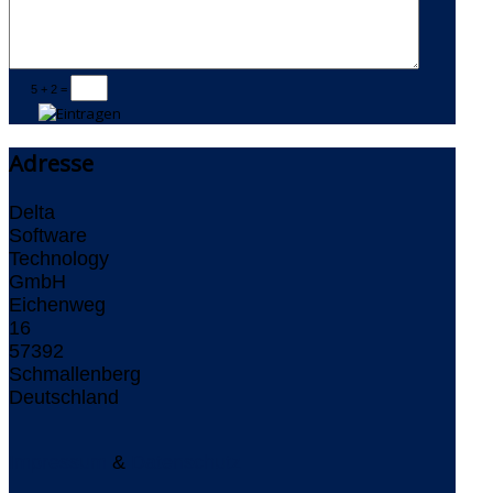
5 + 2 =
Adresse
Delta
Software
Technology
GmbH
Eichenweg
16
57392
Schmallenberg
Deutschland
Impressum
&
Datenschutz