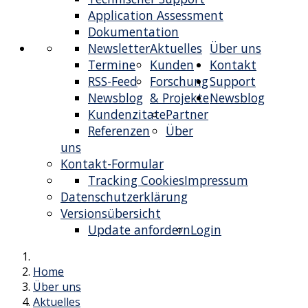
Application Assessment
Dokumentation
Newsletter
Aktuelles
Über uns
Termine
Kunden
Kontakt
RSS-Feed
Forschung
Support
Newsblog
& Projekte
Newsblog
Kundenzitate
Partner
Referenzen
Über
uns
Kontakt-Formular
Tracking Cookies
Impressum
Datenschutzerklärung
Versionsübersicht
Update anfordern
Login
Home
Über uns
Aktuelles