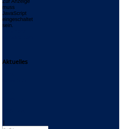
Zur Anzeige
muss
JavaScript
eingeschaltet
sein.
www.delta-
software.com
Aktuelles
Delta-
Newsletter
Delta-
Newsblog
RSS-Feed
|