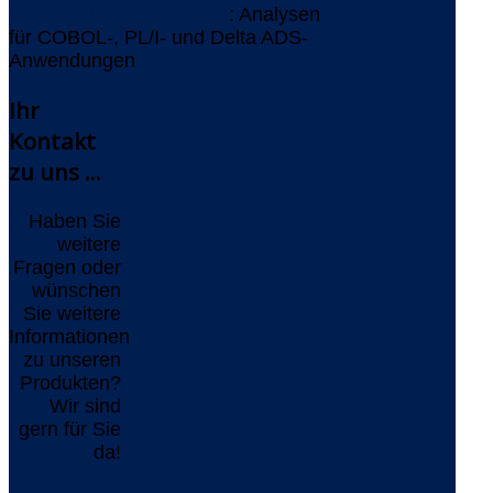
AMELIO Logic Discovery
: Analysen
für COBOL-, PL/I- und Delta ADS-
Anwendungen
Ihr
Kontakt
zu uns ...
Haben Sie
weitere
Fragen oder
wünschen
Sie weitere
Informationen
zu unseren
Produkten?
Wir sind
gern für Sie
da!