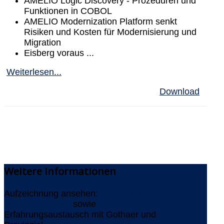
AMELIO Logic Discovery - Prozeduren und
Funktionen in COBOL
AMELIO Modernization Platform senkt
Risiken und Kosten für Modernisierung und
Migration
Eisberg voraus ...
Weiterlesen...
Download
Weitere
Informationen
Aufzeichnung ansehen:
Webinar 'IBM
IMS/DB ablösen'
sowie
Erfahrungsaustausch mit Gothaer und