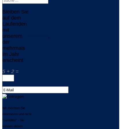
Bleiben Sie
auf dem
Laufenden
mit
unserem
Newsletter
,
der
mehrmals
im Jahr
erscheint
5 + 2 =
Wir möchten Sie
informieren und nicht
"zumüllen" - Sie
können diesen