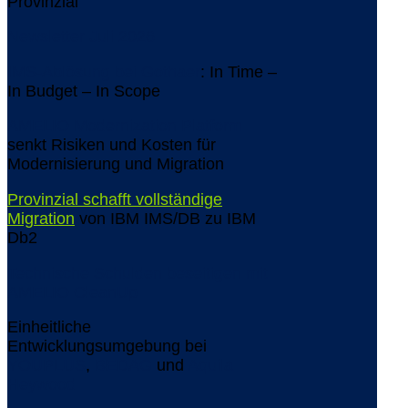
Provinzial
Newsletter Juli 2026
IMS-Ablösung bei Gothaer
: In Time –
In Budget – In Scope
AMELIO Modernization Platform
senkt Risiken und Kosten für
Modernisierung und Migration
Provinzial schafft vollständige
Migration
von IBM IMS/DB zu IBM
Db2
Technische Schulden beseitigen mit
AMELIO CleanUp
Einheitliche
Entwicklungsumgebung bei
YOUPLUS
,
BEDAG
und
Aquila
Heywood