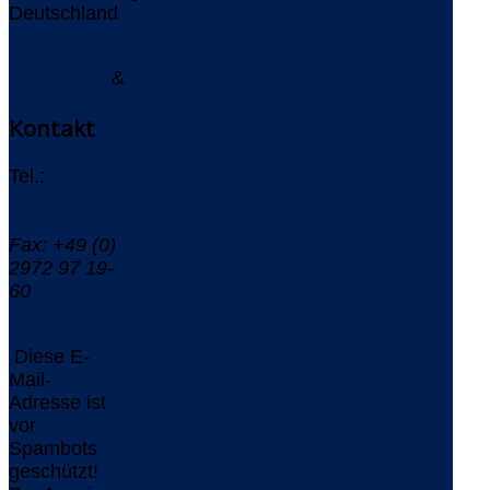
Deutschland
Impressum
&
Datenschutz
Kontakt
Tel.:
+49 (0)
2972 97 19-
0
Fax: +49 (0)
2972 97 19-
60
Diese E-
Mail-
Adresse ist
vor
Spambots
geschützt!