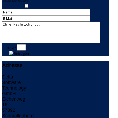
Ich bin kein Roboter:
5 + 2 =
Adresse
Delta
Software
Technology
GmbH
Eichenweg
16
57392
Schmallenberg