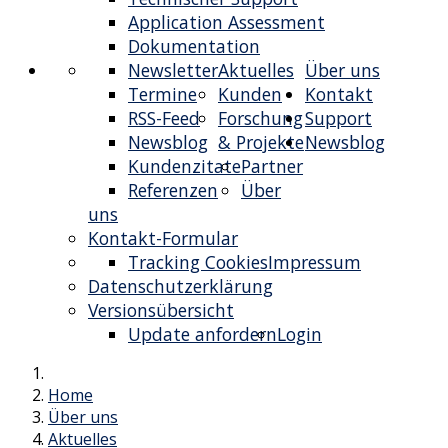
Application Assessment
Dokumentation
Newsletter
Aktuelles
Über uns
Termine
Kunden
Kontakt
RSS-Feed
Forschung
Support
Newsblog
& Projekte
Newsblog
Kundenzitate
Partner
Referenzen
Über
uns
Kontakt-Formular
Tracking Cookies
Impressum
Datenschutzerklärung
Versionsübersicht
Update anfordern
Login
Home
Über uns
Aktuelles