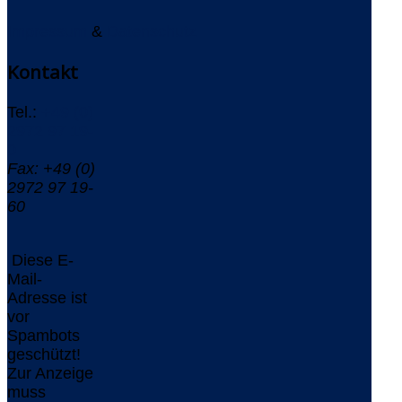
Impressum
&
Datenschutz
Kontakt
Tel.:
+49 (0)
2972 97 19-
0
Fax: +49 (0)
2972 97 19-
60
Diese E-
Mail-
Adresse ist
vor
Spambots
geschützt!
Zur Anzeige
muss