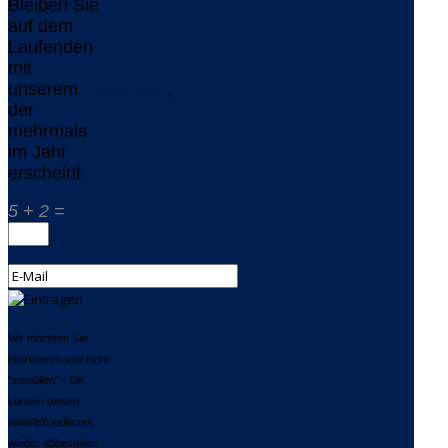
Bleiben Sie
auf dem
Laufenden
mit
unserem
Newsletter
,
der
mehrmals
im Jahr
erscheint
5 + 2 =
Wir möchten Sie
informieren und nicht
"zumüllen" - Sie
können diesen
natürlich jederzeit
wieder abbestellen.