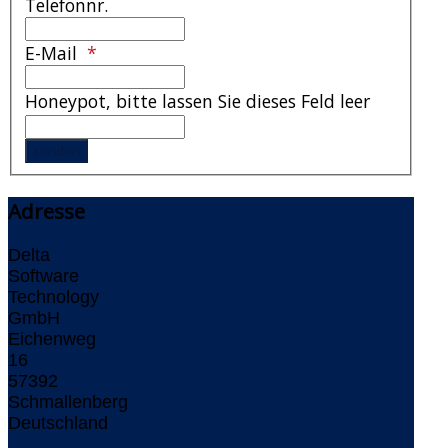
Telefonnr.
E-Mail
Honeypot, bitte lassen Sie dieses Feld leer
Adresse
Delta
Software
Technology
GmbH
Eichenweg
16
57392
Schmallenberg
Deutschland