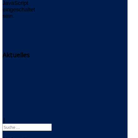
JavaScript
eingeschaltet
sein.
www.delta-
software.com
Aktuelles
Delta-
Newsletter
Delta-
Newsblog
RSS-Feed
|