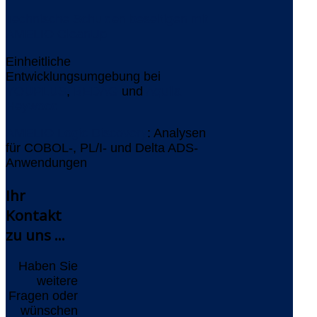
Technische Schulden beseitigen mit
AMELIO CleanUp
Einheitliche
Entwicklungsumgebung bei
YOUPLUS
,
BEDAG
und
Aquila
Heywood
AMELIO Logic Discovery
: Analysen
für COBOL-, PL/I- und Delta ADS-
Anwendungen
Ihr
Kontakt
zu uns ...
Haben Sie
weitere
Fragen oder
wünschen