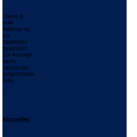
Diese E-
Mail-
Adresse ist
vor
Spambots
geschützt!
Zur Anzeige
muss
JavaScript
eingeschaltet
sein.
www.delta-
software.com
Aktuelles
Delta-