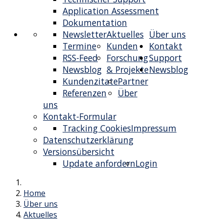
Application Assessment
Dokumentation
Newsletter
Aktuelles
Über uns
Termine
Kunden
Kontakt
RSS-Feed
Forschung
Support
Newsblog
& Projekte
Newsblog
Kundenzitate
Partner
Referenzen
Über
uns
Kontakt-Formular
Tracking Cookies
Impressum
Datenschutzerklärung
Versionsübersicht
Update anfordern
Login
Home
Über uns
Aktuelles