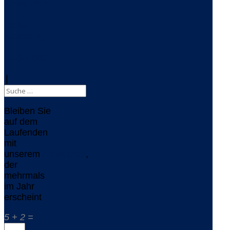
Newsletter
Delta-
Newsblog
RSS-Feed
|
Bleiben Sie
auf dem
Laufenden
mit
unserem
Newsletter
,
der
mehrmals
im Jahr
erscheint
5 + 2 =