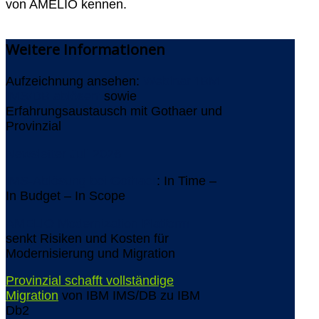
von AMELIO kennen.
Weitere
Informationen
Aufzeichnung ansehen:
Webinar 'IBM
IMS/DB ablösen'
sowie
Erfahrungsaustausch mit Gothaer und
Provinzial
Newsletter Juli 2026
IMS-Ablösung bei Gothaer
: In Time –
In Budget – In Scope
AMELIO Modernization Platform
senkt Risiken und Kosten für
Modernisierung und Migration
Provinzial schafft vollständige
Migration
von IBM IMS/DB zu IBM
Db2