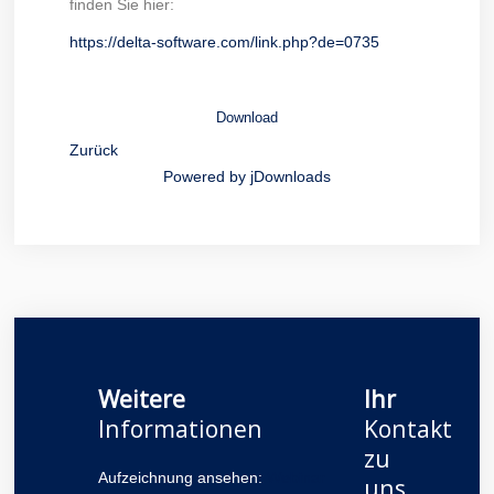
finden Sie hier:
https://delta-software.com/link.php?de=0735
Download
Zurück
Powered by jDownloads
Weitere
Ihr
Informationen
Kontakt
zu
Aufzeichnung ansehen:
Webinar
uns