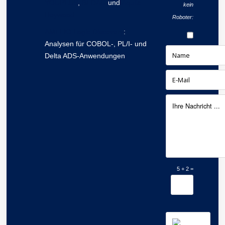
YOUPLUS
,
BEDAG
und
Aquila
kein
Heywood
Roboter:
AMELIO Logic Discovery
:
Analysen für COBOL-, PL/I- und
Delta ADS-Anwendungen
5 + 2 =