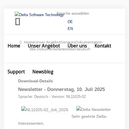
Sprache auswählen
Home
DE
EN
Unser
Angebot
Home
Unser Angebot
Services
Dokumentation
Home
Unser Angebot
Über uns
Kontakt
Über
Alle Dokumente
Newsletter
deutsch
uns
Newsletter - Donnerstag, 10. Juli 2025
Kontakt
Support
Newsblog
Support
Download-Details
Newsletter - Donnerstag, 10. Juli 2025
Newsblog
Sprache: Deutsch - Version: NL11025-02
Sehr geehrte Delta-
Interessenten,