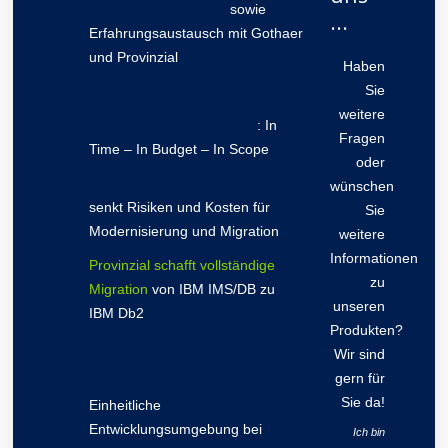
'IBM IMS/DB ablösen'
sowie
...
Erfahrungsaustausch mit Gothaer
und Provinzial
Haben
Sie
Newsletter Juli 2026
weitere
IMS-Ablösung bei Gothaer
: In
Fragen
Time – In Budget – In Scope
oder
AMELIO Modernization Platform
wünschen
senkt Risiken und Kosten für
Sie
Modernisierung und Migration
weitere
Informationen
Provinzial schafft vollständige
zu
Migration
von IBM IMS/DB zu
unseren
IBM Db2
Produkten?
Technische Schulden beseitigen
Wir sind
mit AMELIO CleanUp
gern für
Sie da!
Einheitliche
Entwicklungsumgebung bei
Ich bin