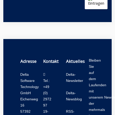
Adresse
Kontakt
Aktuelles
Bleiben
Sie
auf
Delta
Delta-
dem
Software
Tel.:
Newsletter
Laufenden
Technology
+49
mit
GmbH
(0)
Delta-
unserem
Newsle
Eichenweg
2972
Newsblog
der
16
97
mehrmals
57392
19-
RSS-