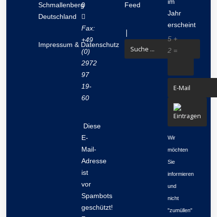
im
Schmallenberg
0
Feed
Jahr
Deutschland
erscheint
Fax:
|
5 +
+49
Impressum
&
Datenschutz
2 =
(0)
2972
97
19-
60
Diese
E-
Wir
Mail-
möchten
Adresse
Sie
ist
informieren
vor
und
Spambots
nicht
geschützt!
"zumüllen"