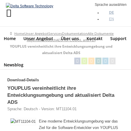
Sprache auswählen
Home
DE
EN
Unser
Angebot
Home
Unser Angebot
Services
Dokumentation
Alle Dokumente
Home
Unser Angebot
Über uns
Kontakt
Support
Über
Allgemein
Deutsch
ADS for COBOL and PL/I
uns
YOUPLUS vereinheitlicht ihre Entwicklungsumgebung und
aktualisiert Delta ADS
Kontakt
Newsblog
Support
Download-Details
Newsblog
YOUPLUS vereinheitlicht ihre
Entwicklungsumgebung und aktualisiert Delta
ADS
Sprache: Deutsch - Version: MT11104.01
Eine moderne Entwicklungsumgebung war das
Ziel für die Software-Entwickler von YOUPLUS