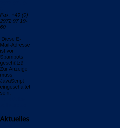
2972 97 19-
0
Fax: +49 (0)
2972 97 19-
60
Diese E-
Mail-Adresse
ist vor
Spambots
geschützt!
Zur Anzeige
muss
JavaScript
eingeschaltet
sein.
www.delta-
software.com
Aktuelles
Delta-