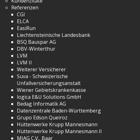
Kundenzitate
Referenzen
CGI
ELCA
EasiRun
Liechtensteinische Landesbank
BSQ Bauspar AG
DBV-Winterthur
LVM
LVM II
Weiterer Versicherer
Suva - Schweizerische
Unfallversicherungsanstalt
Wiener Gebietskrankenkasse
logica E&U Solutions GmbH
Bedag Informatik AG
Datenzentrale Baden-Württemberg
Grupo Edson Queiroz
Hüttenwerke Krupp Mannesmann
Hüttenwerke Krupp Mannesmann II
MIAG C.V., Baar