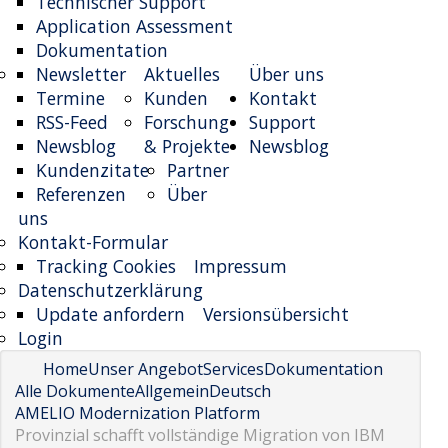
Technischer Support
Application Assessment
Dokumentation
Newsletter
Aktuelles
Über uns
Termine
Kunden
Kontakt
RSS-Feed
Forschung
Support
Newsblog
& Projekte
Newsblog
Kundenzitate
Partner
Referenzen
Über
uns
Kontakt-Formular
Tracking Cookies
Impressum
Datenschutzerklärung
Update anfordern
Versionsübersicht
Login
Home
Unser Angebot
Services
Dokumentation
Alle Dokumente
Allgemein
Deutsch
AMELIO Modernization Platform
Provinzial schafft vollständige Migration von IBM