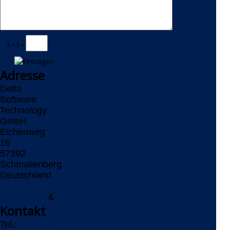
5 + 2 =
Adresse
Delta
Software
Technology
GmbH
Eichenweg
16
57392
Schmallenberg
Deutschland
Impressum
&
Datenschutz
Kontakt
Tel.:
+49 (0)