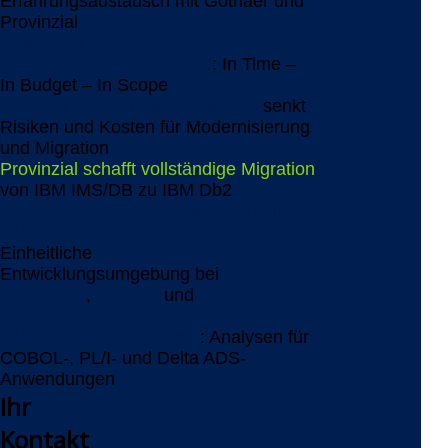
Erfahrungsaustausch mit Gothaer und
Provinzial
Newsletter Juli 2026
IMS-Ablösung bei Gothaer
: In Time –
In Budget – In Scope
AMELIO Modernization Platform
senkt
Risiken und Kosten für Modernisierung
und Migration
Provinzial schafft vollständige Migration
von IBM IMS/DB zu IBM Db2
Technische Schulden beseitigen mit
AMELIO CleanUp
Einheitliche
Entwicklungsumgebung bei
YOUPLUS
,
BEDAG
und
Aquila
Heywood
AMELIO Logic Discovery
: Analysen für
COBOL-, PL/I- und Delta ADS-
Anwendungen
Ihr
Kontakt