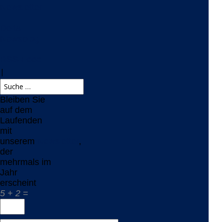
Newsletter
Delta-
Newsblog
RSS-Feed
|
Bleiben Sie
auf dem
Laufenden
mit
unserem
Newsletter
,
der
mehrmals im
Jahr
erscheint
5 + 2 =