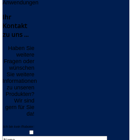
Anwendungen
Ihr
Kontakt
zu uns ...
Haben Sie
weitere
Fragen oder
wünschen
Sie weitere
Informationen
zu unseren
Produkten?
Wir sind
gern für Sie
da!
Ich bin kein Roboter: