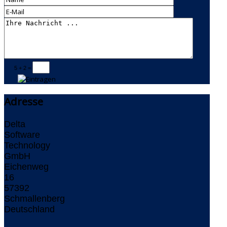
5 + 2 =
Adresse
Delta
Software
Technology
GmbH
Eichenweg
16
57392
Schmallenberg
Deutschland