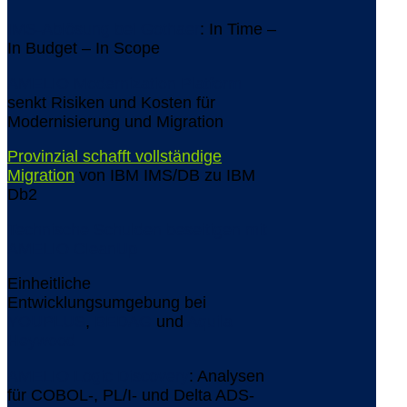
IMS-Ablösung bei Gothaer
: In Time –
In Budget – In Scope
AMELIO Modernization Platform
senkt Risiken und Kosten für
Modernisierung und Migration
Provinzial schafft vollständige
Migration
von IBM IMS/DB zu IBM
Db2
Technische Schulden beseitigen mit
AMELIO CleanUp
Einheitliche
Entwicklungsumgebung bei
YOUPLUS
,
BEDAG
und
Aquila
Heywood
AMELIO Logic Discovery
: Analysen
für COBOL-, PL/I- und Delta ADS-