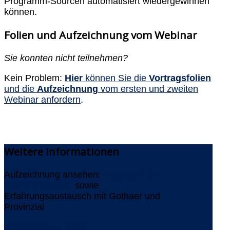
Programm-Sourcen automatisiert wiedergewinnen
können.
Folien und Aufzeichnung vom Webinar
Sie konnten nicht teilnehmen?
Kein Problem:
Hier
können Sie die
Vortragsfolien
und die
Aufzeichnung
vom ersten und zweiten
Webinar anfordern
.
Weitere
Informationen
Aufzeichnung ansehen:
Webinar 'IBM
IMS/DB ablösen'
sowie
Erfahrungsaustausch mit Gothaer und
Provinzial
Newsletter Juli 2026