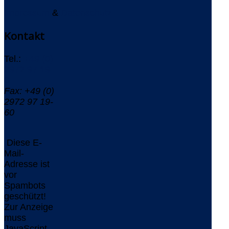
Impressum
&
Datenschutz
Kontakt
Tel.:
+49 (0)
2972 97 19-
0
Fax: +49 (0)
2972 97 19-
60
Diese E-
Mail-
Adresse ist
vor
Spambots
geschützt!
Zur Anzeige
muss
JavaScript