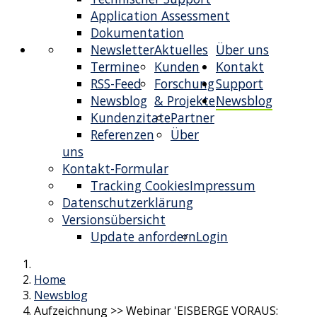
Application Assessment
Dokumentation
Newsletter
Aktuelles
Über uns
Termine
Kunden
Kontakt
RSS-Feed
Forschung
Support
Newsblog
& Projekte
Newsblog
Kundenzitate
Partner
Referenzen
Über
uns
Kontakt-Formular
Tracking Cookies
Impressum
Datenschutzerklärung
Versionsübersicht
Update anfordern
Login
Home
Newsblog
Aufzeichnung >> Webinar 'EISBERGE VORAUS: