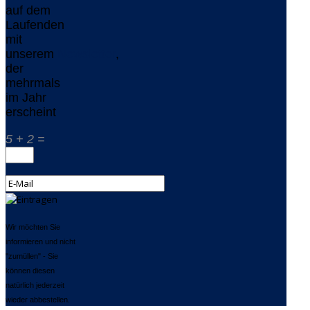
auf dem
Laufenden
mit
unserem
Newsletter
,
der
mehrmals
im Jahr
erscheint
5 + 2 =
Wir möchten Sie
informieren und nicht
"zumüllen" - Sie
können diesen
natürlich jederzeit
wieder abbestellen.