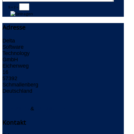
5 + 2 =
Adresse
Delta
Software
Technology
GmbH
Eichenweg
16
57392
Schmallenberg
Deutschland
Impressum
&
Datenschutz
Kontakt