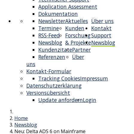
Application Assessment
Dokumentation
Newsletter
Aktuelles
Über uns
Termine
Kunden
Kontakt
RSS-Feed
Forschung
Support
Newsblog
& Projekte
Newsblog
Kundenzitate
Partner
Referenzen
Über
uns
Kontakt-Formular
Tracking Cookies
Impressum
Datenschutzerklärung
Versionsübersicht
Update anfordern
Login
Home
Newsblog
Neu: Delta ADS 6 on Mainframe