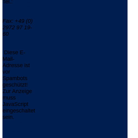
Tel.:
+49 (0)
2972 97 19-
0
Fax: +49 (0)
2972 97 19-
60
Diese E-
Mail-
Adresse ist
vor
Spambots
geschützt!
Zur Anzeige
muss
JavaScript
eingeschaltet
sein.
www.delta-
software.com