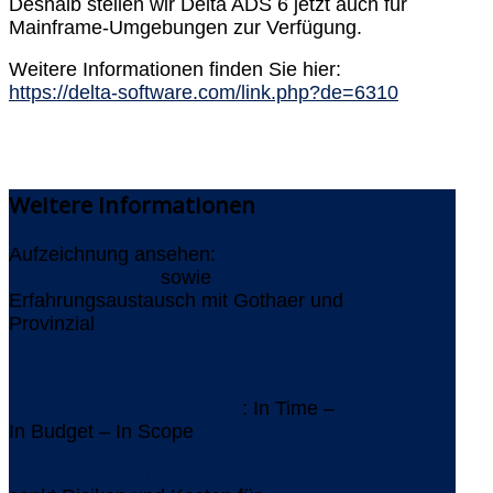
Deshalb stellen wir Delta ADS 6 jetzt auch für
Mainframe-Umgebungen zur Verfügung.
Weitere Informationen finden Sie hier:
https://delta-software.com/link.php?de=6310
Weitere
Informationen
Aufzeichnung ansehen:
Webinar 'IBM
IMS/DB ablösen'
sowie
Erfahrungsaustausch mit Gothaer und
Provinzial
Newsletter Juli 2026
IMS-Ablösung bei Gothaer
: In Time –
In Budget – In Scope
AMELIO Modernization Platform