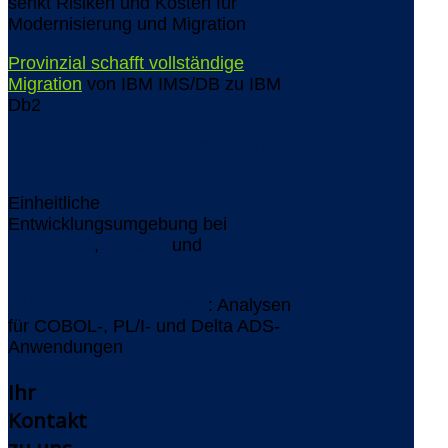
senkt Risiken und Kosten für
Modernisierung und Migration
Provinzial schafft vollständige
Migration
von IBM IMS/DB zu IBM
Db2
Technische Schulden beseitigen mit
AMELIO CleanUp
Einheitliche
Entwicklungsumgebung bei
YOUPLUS
,
BEDAG
und
Aquila
Heywood
AMELIO Logic Discovery
: Analysen
für COBOL-, PL/I- und Delta ADS-
Anwendungen
Ihr
Kontakt