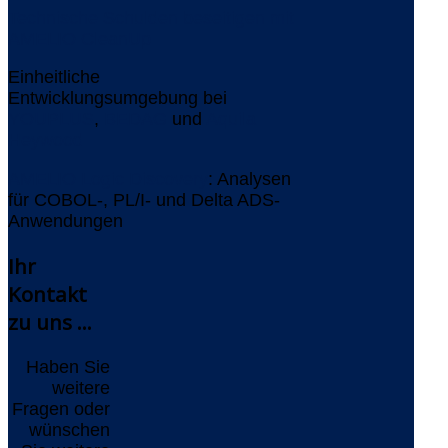
Technische Schulden beseitigen mit
AMELIO CleanUp
Einheitliche
Entwicklungsumgebung bei
YOUPLUS
,
BEDAG
und
Aquila
Heywood
AMELIO Logic Discovery
: Analysen
für COBOL-, PL/I- und Delta ADS-
Anwendungen
Ihr
Kontakt
zu uns ...
Haben Sie
weitere
Fragen oder
wünschen