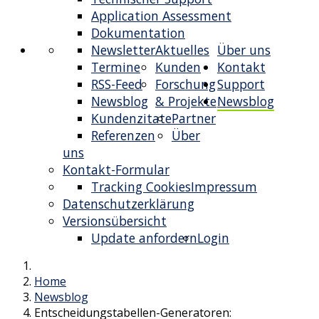
Application Assessment
Dokumentation
Newsletter
Aktuelles
Über uns
Termine
Kunden
Kontakt
RSS-Feed
Forschung
Support
Newsblog
& Projekte
Newsblog
Kundenzitate
Partner
Referenzen
Über
uns
Kontakt-Formular
Tracking Cookies
Impressum
Datenschutzerklärung
Versionsübersicht
Update anfordern
Login
Home
Newsblog
Entscheidungstabellen-Generatoren: