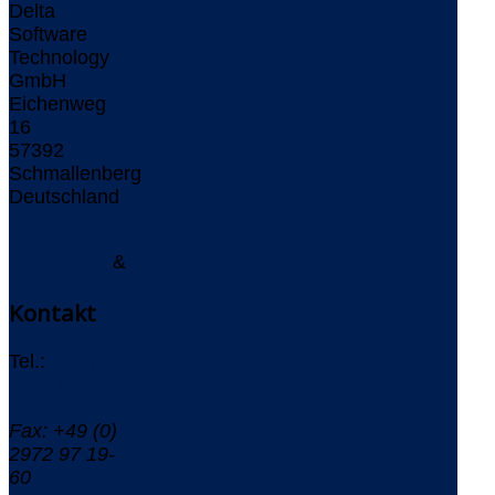
Delta
Software
Technology
GmbH
Eichenweg
16
57392
Schmallenberg
Deutschland
Impressum
&
Datenschutz
Kontakt
Tel.:
+49 (0)
2972 97 19-
0
Fax: +49 (0)
2972 97 19-
60