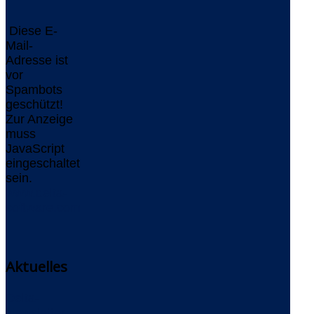
Diese E-
Mail-
Adresse ist
vor
Spambots
geschützt!
Zur Anzeige
muss
JavaScript
eingeschaltet
sein.
www.delta-
software.com
Aktuelles
Delta-
Newsletter