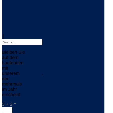
Delta-
Newsblog
RSS-Feed
|
Bleiben Sie
auf dem
Laufenden
mit
unserem
Newsletter
,
der
mehrmals
im Jahr
erscheint
5 + 2 =