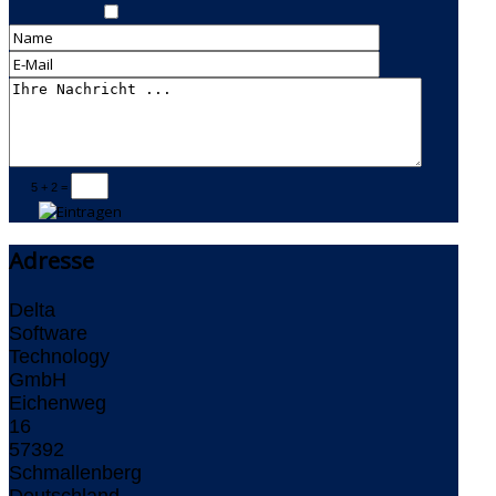
5 + 2 =
Adresse
Delta
Software
Technology
GmbH
Eichenweg
16
57392
Schmallenberg
Deutschland