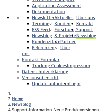
Application Assessment
Dokumentation
Newsletter
Aktuelles
Über uns
Termine
Kunden
Kontakt
RSS-Feed
Forschung
Support
Newsblog
& Projekte
Newsblog
Kundenzitate
Partner
Referenzen
Über
uns
Kontakt-Formular
Tracking Cookies
Impressum
Datenschutzerklärung
Versionsübersicht
Update anfordern
Login
Home
Newsblog
Support-Information: Neue Produktversionen