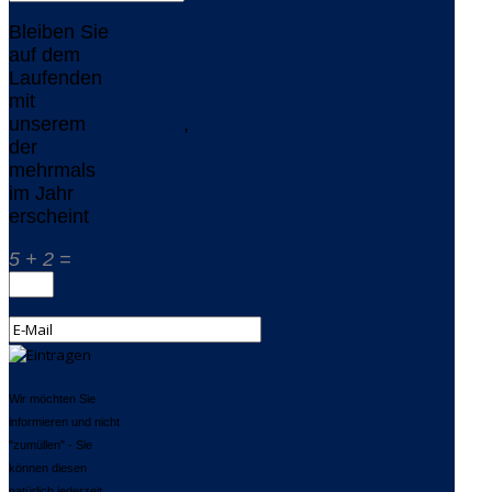
Bleiben Sie
auf dem
Laufenden
mit
unserem
Newsletter
,
der
mehrmals
im Jahr
erscheint
5 + 2 =
Wir möchten Sie
informieren und nicht
"zumüllen" - Sie
können diesen
natürlich jederzeit