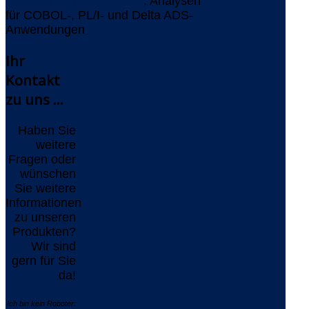
AMELIO Logic Discovery
: Analysen
für COBOL-, PL/I- und Delta ADS-
Anwendungen
Ihr
Kontakt
zu uns ...
Haben Sie
weitere
Fragen oder
wünschen
Sie weitere
Informationen
zu unseren
Produkten?
Wir sind
gern für Sie
da!
Ich bin kein Roboter: