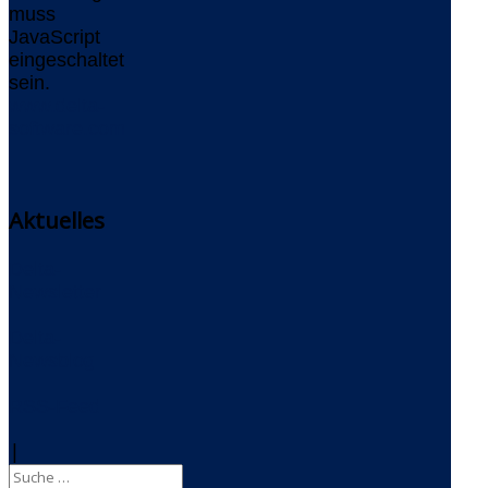
muss
JavaScript
eingeschaltet
sein.
www.delta-
software.com
Aktuelles
Delta-
Newsletter
Delta-
Newsblog
RSS-Feed
|