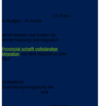
Newsletter Juli 2026
IMS-Ablösung bei Gothaer
: In Time –
In Budget – In Scope
AMELIO Modernization Platform
senkt Risiken und Kosten für
Modernisierung und Migration
Provinzial schafft vollständige
Migration
von IBM IMS/DB zu IBM
Db2
Technische Schulden beseitigen mit
AMELIO CleanUp
Einheitliche
Entwicklungsumgebung bei
YOUPLUS
,
BEDAG
und
Aquila
Heywood