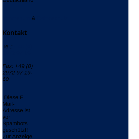
Impressum
&
Datenschutz
Kontakt
Tel.:
+49 (0)
2972 97 19-
0
Fax: +49 (0)
2972 97 19-
60
Diese E-
Mail-
Adresse ist
vor
Spambots
geschützt!
Zur Anzeige