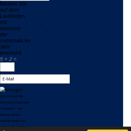
Bleiben Sie
auf dem
Laufenden
mit
unserem
Newsletter
,
der
mehrmals im
Jahr
erscheint
5 + 2 =
Wir möchten Sie
informieren und nicht
"zumüllen" - Sie
können diesen
natürlich jederzeit
wieder abbestellen.