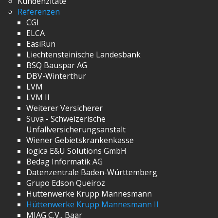
Kundenzitate
Referenzen
CGI
ELCA
EasiRun
Liechtensteinische Landesbank
BSQ Bauspar AG
DBV-Winterthur
LVM
LVM II
Weiterer Versicherer
Suva - Schweizerische
Unfallversicherungsanstalt
Wiener Gebietskrankenkasse
logica E&U Solutions GmbH
Bedag Informatik AG
Datenzentrale Baden-Württemberg
Grupo Edson Queiroz
Hüttenwerke Krupp Mannesmann
Hüttenwerke Krupp Mannesmann II
MIAG C.V., Baar