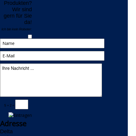
Produkten?
Wir sind
gern für Sie
da!
Ich bin kein Roboter:
5 + 2 =
Adresse
Delta