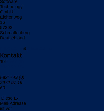
Software
Technology
GmbH
Eichenweg
16
57392
Schmallenberg
Deutschland
Impressum
&
Datenschutz
Kontakt
Tel.:
+49 (0)
2972 97 19-
0
Fax: +49 (0)
2972 97 19-
60
Diese E-
Mail-Adresse
ist vor