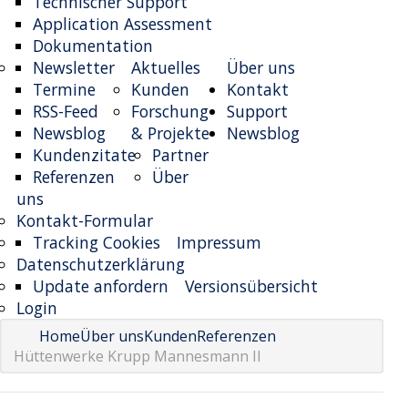
Technischer Support
Application Assessment
Dokumentation
Newsletter
Aktuelles
Über uns
Termine
Kunden
Kontakt
RSS-Feed
Forschung
Support
Newsblog
& Projekte
Newsblog
Kundenzitate
Partner
Referenzen
Über
uns
Kontakt-Formular
Tracking Cookies
Impressum
Datenschutzerklärung
Update anfordern
Versionsübersicht
Login
Home
Über uns
Kunden
Referenzen
Hüttenwerke Krupp Mannesmann II