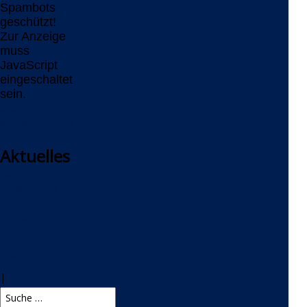
Spambots
geschützt!
Zur Anzeige
muss
JavaScript
eingeschaltet
sein.
www.delta-
software.com
Aktuelles
Delta-
Newsletter
Delta-
Newsblog
RSS-Feed
|