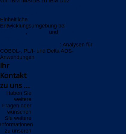
von IBM IMS/DB zu IBM Db2
Technische Schulden beseitigen mit
AMELIO CleanUp
Einheitliche
Entwicklungsumgebung bei
YOUPLUS
,
BEDAG
und
Aquila
Heywood
AMELIO Logic Discovery
: Analysen für
COBOL-, PL/I- und Delta ADS-
Anwendungen
Ihr
Kontakt
zu uns ...
Haben Sie
weitere
Fragen oder
wünschen
Sie weitere
Informationen
zu unseren