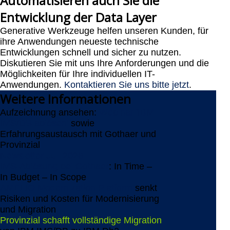
Automatisieren auch Sie die
Entwicklung der Data Layer
Generative Werkzeuge helfen unseren Kunden, für
ihre Anwendungen neueste technische
Entwicklungen schnell und sicher zu nutzen.
Diskutieren Sie mit uns Ihre Anforderungen und die
Möglichkeiten für Ihre individuellen IT-
Anwendungen.
Kontaktieren Sie uns bitte jetzt
.
Weitere
Informationen
Aufzeichnung ansehen:
Webinar 'IBM
IMS/DB ablösen'
sowie
Erfahrungsaustausch mit Gothaer und
Provinzial
Newsletter Juli 2026
IMS-Ablösung bei Gothaer
: In Time –
In Budget – In Scope
AMELIO Modernization Platform
senkt
Risiken und Kosten für Modernisierung
und Migration
Provinzial schafft vollständige Migration