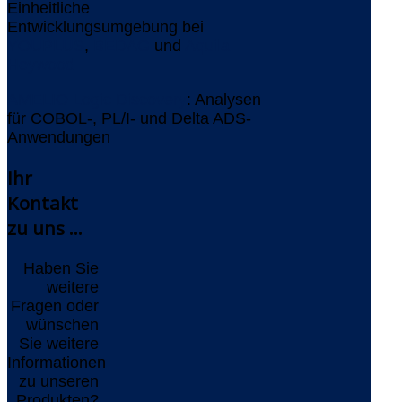
Einheitliche
Entwicklungsumgebung bei
YOUPLUS
,
BEDAG
und
Aquila
Heywood
AMELIO Logic Discovery
: Analysen
für COBOL-, PL/I- und Delta ADS-
Anwendungen
Ihr
Kontakt
zu uns ...
Haben Sie
weitere
Fragen oder
wünschen
Sie weitere
Informationen
zu unseren
Produkten?