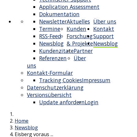
Application Assessment
Dokumentation
Newsletter
Aktuelles
Über uns
Termine
Kunden
Kontakt
RSS-Feed
Forschung
Support
Newsblog
& Projekte
Newsblog
Kundenzitate
Partner
Referenzen
Über
uns
Kontakt-Formular
Tracking Cookies
Impressum
Datenschutzerklärung
Versionsübersicht
Update anfordern
Login
Home
Newsblog
Eisberg voraus ...