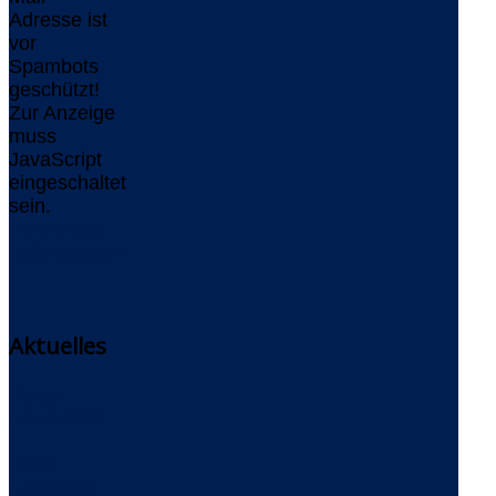
Adresse ist
vor
Spambots
geschützt!
Zur Anzeige
muss
JavaScript
eingeschaltet
sein.
www.delta-
software.com
Aktuelles
Delta-
Newsletter
Delta-
Newsblog