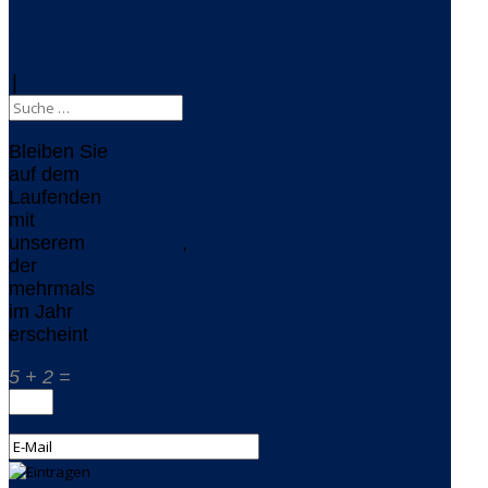
RSS-Feed
|
Bleiben Sie
auf dem
Laufenden
mit
unserem
Newsletter
,
der
mehrmals
im Jahr
erscheint
5 + 2 =