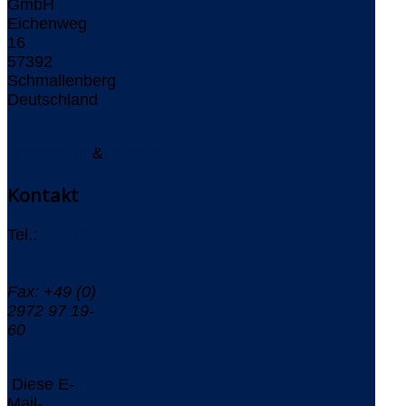
GmbH
Eichenweg
16
57392
Schmallenberg
Deutschland
Impressum
&
Datenschutz
Kontakt
Tel.:
+49 (0)
2972 97 19-
0
Fax: +49 (0)
2972 97 19-
60
Diese E-
Mail-