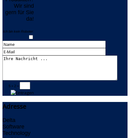
Wir sind
gern für Sie
da!
Ich bin kein Roboter:
5 + 2 =
Adresse
Delta
Software
Technology