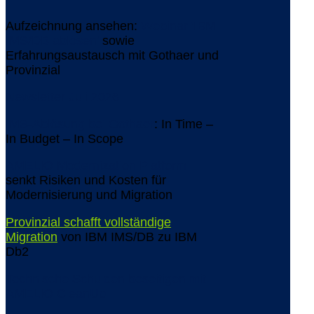
Aufzeichnung ansehen:
Webinar 'IBM
IMS/DB ablösen'
sowie
Erfahrungsaustausch mit Gothaer und
Provinzial
Newsletter Juli 2026
IMS-Ablösung bei Gothaer
: In Time –
In Budget – In Scope
AMELIO Modernization Platform
senkt Risiken und Kosten für
Modernisierung und Migration
Provinzial schafft vollständige
Migration
von IBM IMS/DB zu IBM
Db2
Technische Schulden beseitigen mit
AMELIO CleanUp